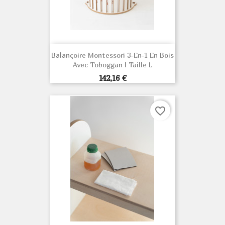
Balançoire Montessori 3-En-1 En Bois
Avec Toboggan | Taille L
Prix
142,16 €
favorite_border