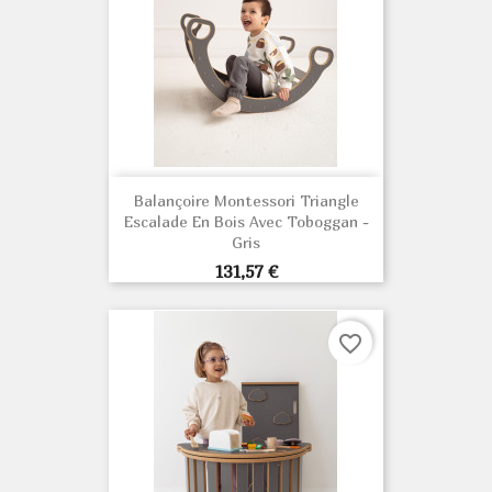
Balançoire Montessori Triangle
Escalade En Bois Avec Toboggan -
Gris
Prix
131,57 €
favorite_border