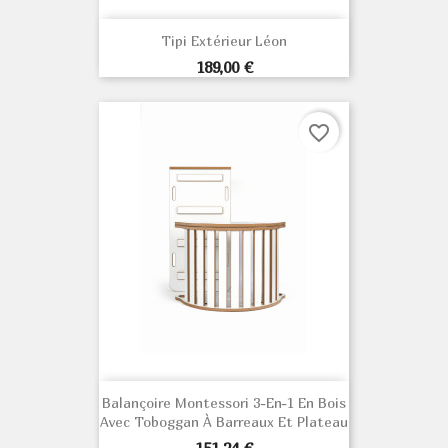
Tipi Extérieur Léon
Prix
189,00 €
favorite_border
Balançoire Montessori 3-En-1 En Bois
Avec Toboggan À Barreaux Et Plateau
Prix