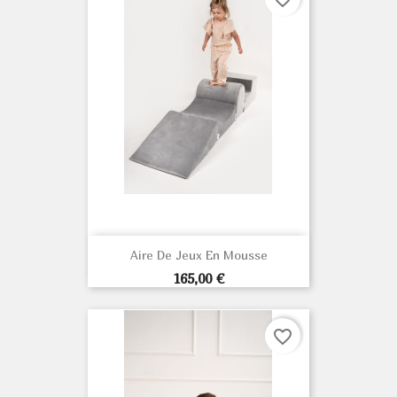
Aire De Jeux En Mousse
Prix
165,00 €
favorite_border