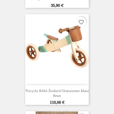
Prix
35,90 €
favorite_border
Tricycle Bébé Évolutif Draisienne Maxi
Brun
Prix
110,00 €