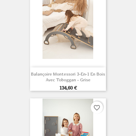
Balançoire Montessori 3-En-1 En Bois
Avec Toboggan - Grise
Prix
134,60 €
favorite_border