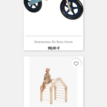
Draisienne En Bois Avion
Prix
99,00 €
favorite_border