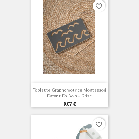
favorite_border
Tablette Graphomotrice Montessori
Enfant En Bois - Grise
Prix
9,07 €
favorite_border