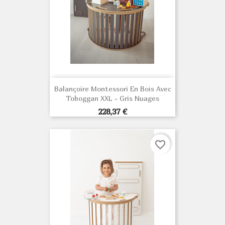
Balançoire Montessori En Bois Avec
Toboggan XXL - Gris Nuages
Prix
228,37 €
favorite_border