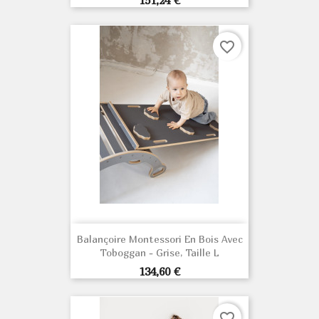
151,24 €
favorite_border
Balançoire Montessori En Bois Avec
Toboggan - Grise, Taille L
Prix
134,60 €
favorite_border