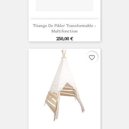
Triange De Pikler Transformable -
Multifonction
Prix
250,00 €
favorite_border