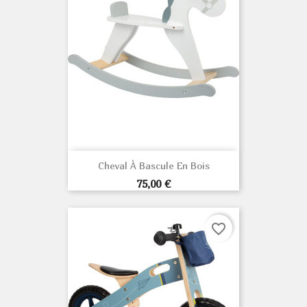
Cheval À Bascule En Bois
Prix
75,00 €
favorite_border