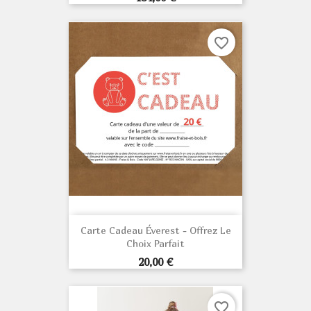
favorite_border
Carte Cadeau Éverest - Offrez Le
Choix Parfait
Prix
20,00 €
favorite_border