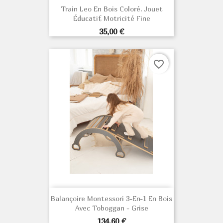
Train Leo En Bois Coloré, Jouet
Éducatif, Motricité Fine
Prix
35,00 €
favorite_border
Balançoire Montessori 3-En-1 En Bois
Avec Toboggan - Grise
Prix
134,60 €