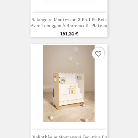
Balançoire Montessori 3-En-1 En Bois
Avec Toboggan À Barreaux Et Plateau
Prix
151,24 €
favorite_border
Bibliothèque Montessori Évolutive En