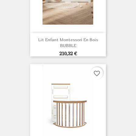
Lit Enfant Montessori En Bois
BUBBLE
Prix
210,32 €
favorite_border