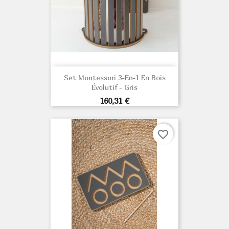
Set Montessori 3-En-1 En Bois
Évolutif - Gris
Prix
160,31 €
favorite_border