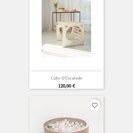
Cube D'Escalade
Prix
120,00 €
favorite_border