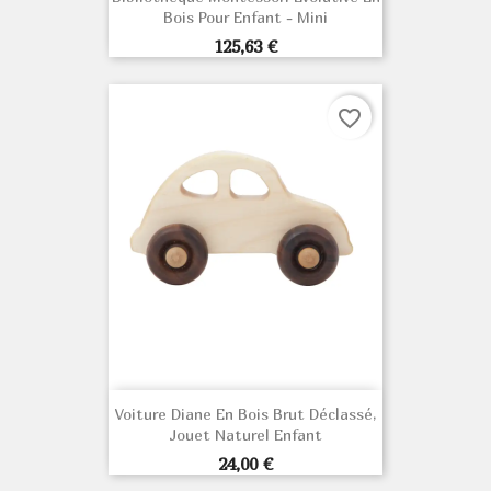
Bois Pour Enfant - Mini
Prix
125,63 €
favorite_border
Voiture Diane En Bois Brut Déclassé,
Jouet Naturel Enfant
Prix
24,00 €