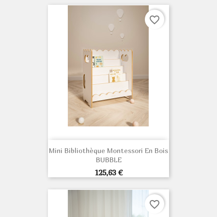
favorite_border
Mini Bibliothèque Montessori En Bois
BUBBLE
Prix
125,63 €
favorite_border