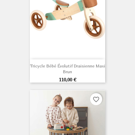
Tricycle Bébé Évolutif Draisienne Maxi
Brun
Prix
110,00 €
favorite_border