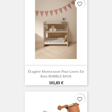
favorite_border
Étagère Montessori Pour Livres En
Bois BUBBLE MAXI
Prix
101,63 €
favorite_border