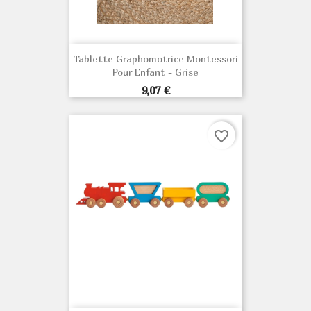
Tablette Graphomotrice Montessori
Pour Enfant - Grise
Prix
9,07 €
favorite_border