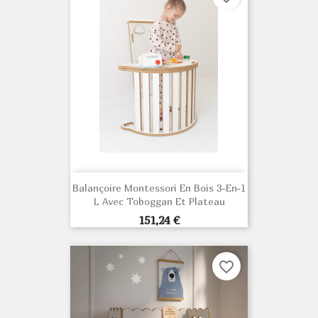
Balançoire Montessori En Bois 3-En-1
L Avec Toboggan Et Plateau
Prix
151,24 €
favorite_border