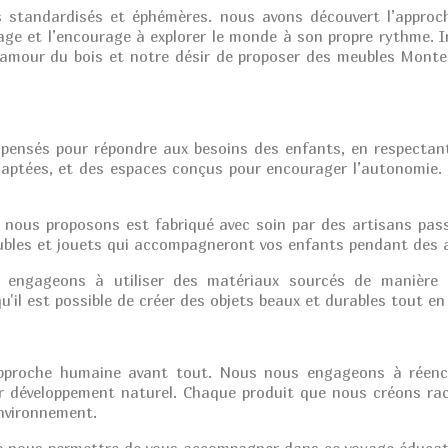
s standardisés et éphémères. nous avons découvert l’approc
age et l’encourage à explorer le monde à son propre rythme. I
e amour du bois et notre désir de proposer des meubles Monte
ensés pour répondre aux besoins des enfants, en respectant 
aptées, et des espaces conçus pour encourager l’autonomie. C
nous proposons est fabriqué avec soin par des artisans pas
ubles et jouets qui accompagneront vos enfants pendant des 
ngageons à utiliser des matériaux sourcés de manière r
'il est possible de créer des objets beaux et durables tout en
approche humaine avant tout. Nous nous engageons à réench
r développement naturel. Chaque produit que nous créons raco
environnement.