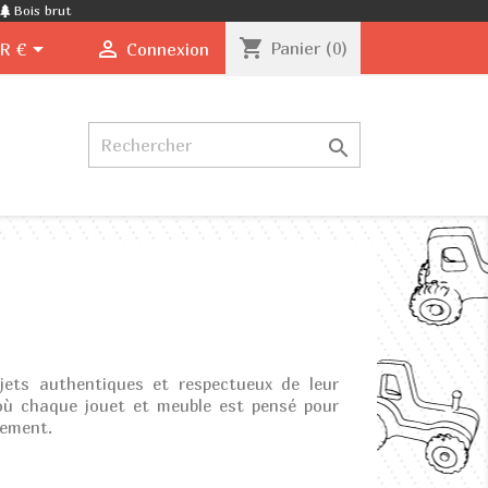
Bois brut
shopping_cart


Panier
(0)
R €
Connexion

jets authentiques et respectueux de leur
 où chaque jouet et meuble est pensé pour
sement.