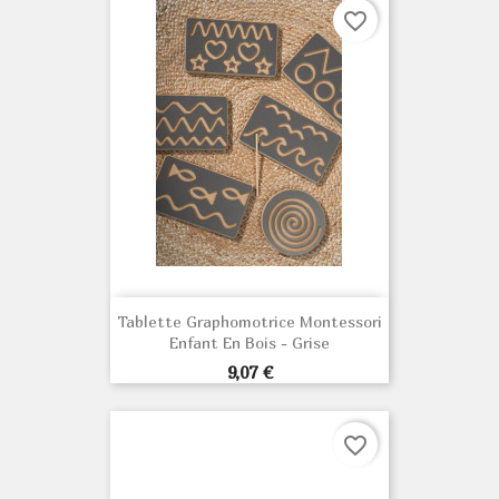
favorite_border
Tablette Graphomotrice Montessori
Enfant En Bois - Grise
Prix
9,07 €
favorite_border