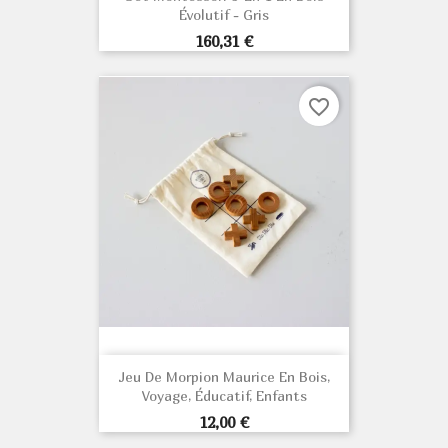
Évolutif - Gris
Prix
160,31 €
favorite_border
Jeu De Morpion Maurice En Bois,
Voyage, Éducatif, Enfants
Prix
12,00 €