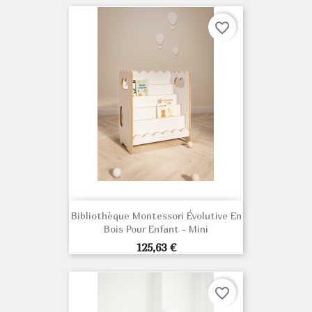
favorite_border
Bibliothèque Montessori Évolutive En
Bois Pour Enfant - Mini
Prix
125,63 €
favorite_border