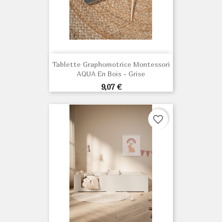
Tablette Graphomotrice Montessori
AQUA En Bois - Grise
Prix
9,07 €
favorite_border