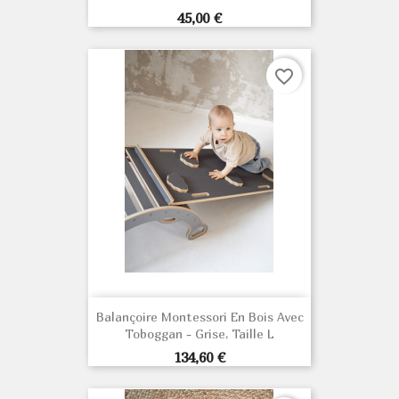
Prix
45,00 €
favorite_border
Balançoire Montessori En Bois Avec
Toboggan - Grise, Taille L
Prix
134,60 €