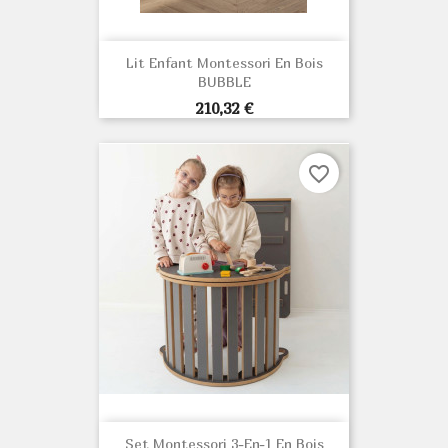
Lit Enfant Montessori En Bois
BUBBLE
Prix
210,32 €
favorite_border
Set Montessori 3-En-1 En Bois