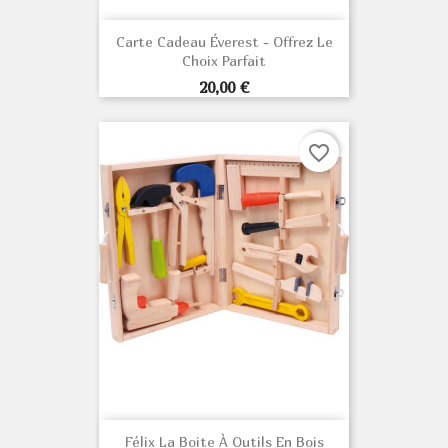
Carte Cadeau Éverest - Offrez Le
Choix Parfait
Prix
20,00 €
favorite_border
Félix La Boite À Outils En Bois