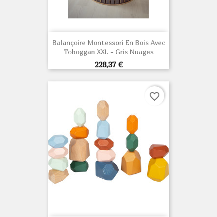
Balançoire Montessori En Bois Avec
Toboggan XXL - Gris Nuages
Prix
228,37 €
favorite_border