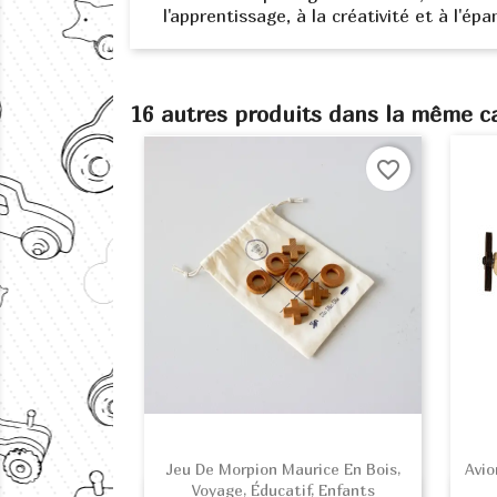
l'apprentissage, à la créativité et à l'ép
16 autres produits dans la même ca
favorite_border
Jeu De Morpion Maurice En Bois,
Avio
Voyage, Éducatif, Enfants