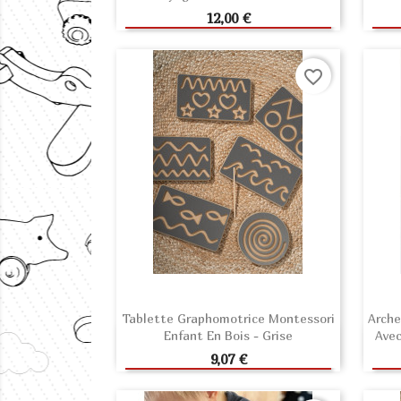
AJOUTER AU PANIER
Prix
12,00 €
favorite_border
Tablette Graphomotrice Montessori
Arche
Enfant En Bois - Grise
Avec
AJOUTER AU PANIER
Prix
9,07 €