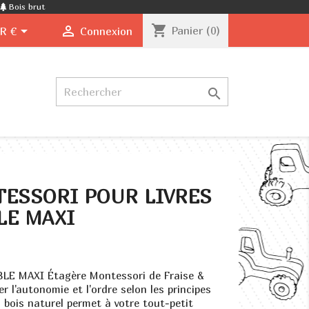
Bois brut
shopping_cart


Panier
(0)
R €
Connexion

ESSORI POUR LIVRES
LE MAXI
BBLE MAXI Étagère Montessori de Fraise &
 l'autonomie et l'ordre selon les principes
 bois naturel permet à votre tout-petit