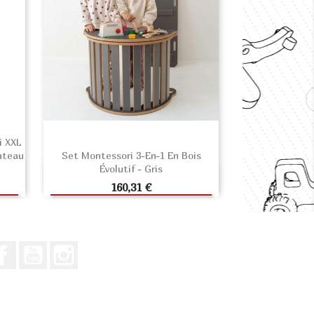
i XXL
ateau
Set Montessori 3-En-1 En Bois
Évolutif - Gris
R
AJOUTER AU PANIER
Prix
160,31 €
Facebook
Youtube
Instagram