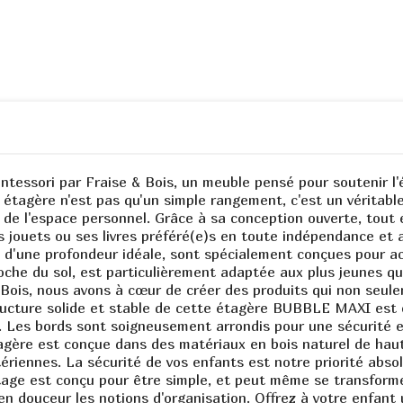
ssori par Fraise & Bois, un meuble pensé pour soutenir l'é
étagère n'est pas qu'un simple rangement, c'est un véritable 
de l'espace personnel. Grâce à sa conception ouverte, tout 
s jouets ou ses livres préféré(e)s en toute indépendance et ap
d'une profondeur idéale, sont spécialement conçues pour accu
roche du sol, est particulièrement adaptée aux plus jeunes q
& Bois, nous avons à cœur de créer des produits qui non seul
 structure solide et stable de cette étagère BUBBLE MAXI est
. Les bords sont soigneusement arrondis pour une sécurité 
agère est conçue dans des matériaux en bois naturel de haute
ériennes. La sécurité de vos enfants est notre priorité abso
ntage est conçu pour être simple, et peut même se transforme
t en douceur les notions d'organisation. Offrez à votre enfan