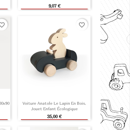
R
AJOUTER AU PANIER
Prix
9,07 €
orite_border
favorite_border
30x90
Voiture Anatole Le Lapin En Bois,
Jouet Enfant Écologique
R
AJOUTER AU PANIER
Prix
35,00 €