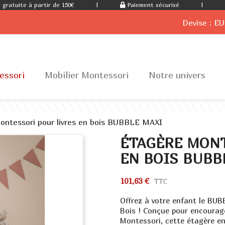
 gratuite à partir de 150€
|
Paiement sécurisé
|
Devise :
EU
essori
Mobilier Montessori
Notre univers
ontessori pour livres en bois BUBBLE MAXI
ÉTAGÈRE MONT
EN BOIS BUBB
101,63 €
TTC
Offrez à votre enfant le BU
Bois ! Conçue pour encourager
Montessori, cette étagère en