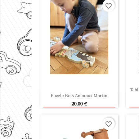
favorite_border
Tabl
Puzzle Bois Animaux Martin
AJOUTER AU PANIER
Prix
20,00 €
favorite_border