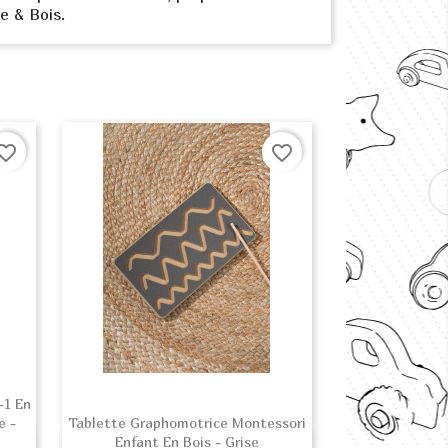
se & Bois.
orite_border
favorite_border
-1 En
e -
Tablette Graphomotrice Montessori
Enfant En Bois - Grise