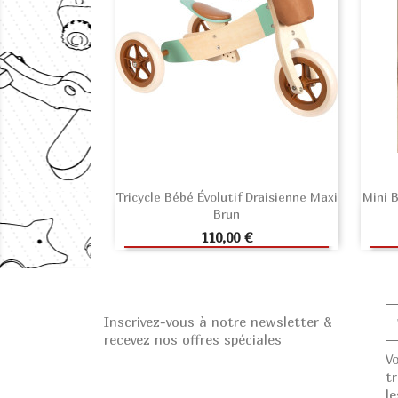
Tricycle Bébé Évolutif Draisienne Maxi
Mini 
Brun
AJOUTER AU PANIER
Prix
110,00 €
Inscrivez-vous à notre newsletter &
recevez nos offres spéciales
V
t
le