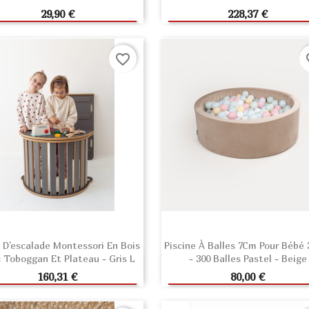
AJOUTER AU PANIER
AJOUTER AU PANIE
Prix
Prix
29,90 €
228,37 €
favorite_border
fav
 D'escalade Montessori En Bois
Piscine À Balles 7Cm Pour Bébé 
 Toboggan Et Plateau - Gris L
- 300 Balles Pastel - Beige
AJOUTER AU PANIER
AJOUTER AU PANIE
Prix
Prix
160,31 €
80,00 €