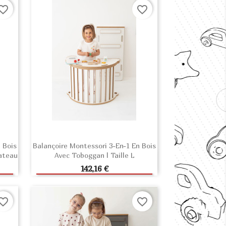
orite_border
favorite_border
 Bois
Balançoire Montessori 3-En-1 En Bois
ateau
Avec Toboggan | Taille L
R
AJOUTER AU PANIER
Prix
142,16 €
orite_border
favorite_border