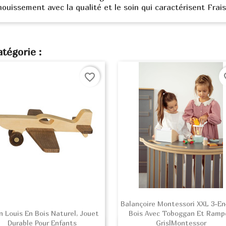
anouissement avec la qualité et le soin qui caractérisent Frai
tégorie :
favorite_border
fav
Balançoire Montessori XXL 3-En
n Louis En Bois Naturel, Jouet
Bois Avec Toboggan Et Ramp
Durable Pour Enfants
Gris|Montessor