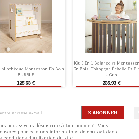
Kit 3 En 1 Balançoire Montessor
Bibliothèque Montessori En Bois
En Bois, Toboggan Échelle Et Pl
BUBBLE
- Gris
AJOUTER AU PANIER
AJOUTER AU PANIE
Prix
Prix
125,63 €
235,93 €
ous pouvez vous désinscrire à tout moment. Vous
rouverez pour cela nos informations de contact dans
s conditions d'utilisation du site.