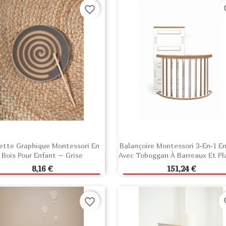
favorite_border
fav
ette Graphique Montessori En
Balançoire Montessori 3-En-1 En
Bois Pour Enfant – Grise
Avec Toboggan À Barreaux Et Pl
AJOUTER AU PANIER
AJOUTER AU PANIE
Prix
Prix
8,16 €
151,24 €
favorite_border
fav