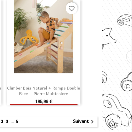
favorite_border
e
Climber Bois Naturel + Rampe Double
Face – Pierre Multicolore
AJOUTER AU PANIER
Prix
195,96 €
1

Suivant
2
3
…
5