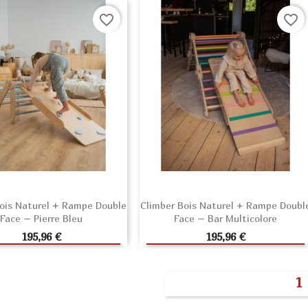
favorite_border
favorite_border
ois Naturel + Rampe Double
Climber Bois Naturel + Rampe Doubl
Face – Pierre Bleu
Face – Bar Multicolore
JOUTER AU PANIER
AJOUTER AU PANIER
Prix
Prix
195,96 €
195,96 €