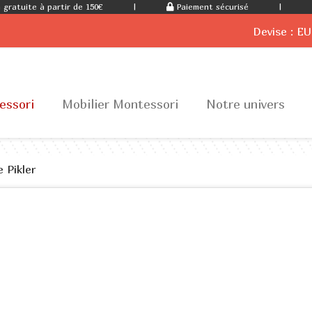
 gratuite à partir de 150€
|
Paiement sécurisé
|
Devise :
EU
essori
Mobilier Montessori
Notre univers
e Pikler