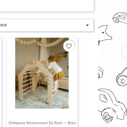
nce

favorite_border
Grimpeur Montessori En Bois – Bois