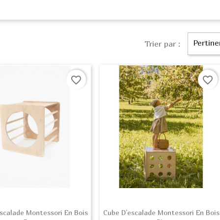
Pertine
Trier par :
favorite_border
favorite_border
scalade Montessori En Bois
Cube D’escalade Montessori En Bois