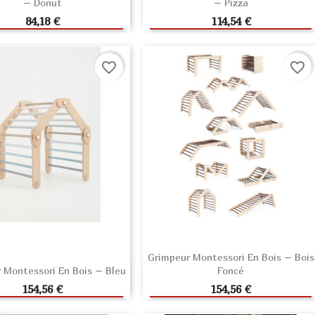
– Donut
– Pizza
JOUTER AU PANIER
AJOUTER AU PANIER
Prix
Prix
84,18 €
114,54 €
favorite_border
favorite_border
Grimpeur Montessori En Bois – Bois
 Montessori En Bois – Bleu
Foncé
JOUTER AU PANIER
AJOUTER AU PANIER
Prix
Prix
154,56 €
154,56 €