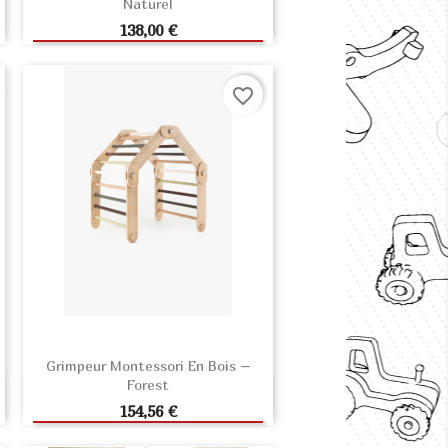
Naturel
AJOUTER AU PANIER
Prix
138,00 €
favorite_border
Grimpeur Montessori En Bois –
Forest
AJOUTER AU PANIER
Prix
154,56 €