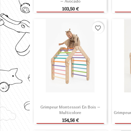
– Avocado
AJOUTER AU PANIER
A
Prix
103,50 €
favorite_border
Grimpeur Montessori En Bois –
Multicolore
Grimpeur
AJOUTER AU PANIER
A
Prix
154,56 €