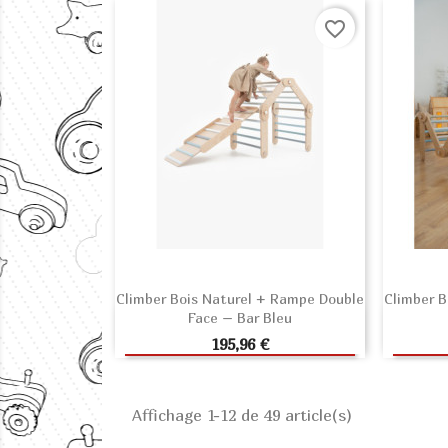
favorite_border
Climber Bois Naturel + Rampe Double
Climber B
Face – Bar Bleu
AJOUTER AU PANIER
A
Prix
195,96 €
Affichage 1-12 de 49 article(s)