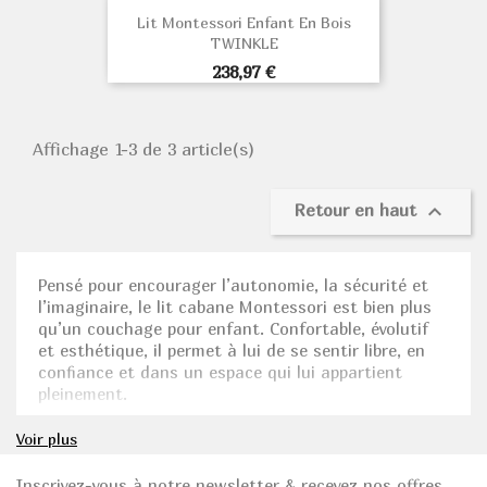
Lit Montessori Enfant En Bois
TWINKLE
Prix
238,97 €
Affichage 1-3 de 3 article(s)

Retour en haut
Pensé pour encourager l’autonomie, la sécurité et
l’imaginaire, le lit cabane Montessori est bien plus
qu’un couchage pour enfant. Confortable, évolutif
et esthétique, il permet à lui de se sentir libre, en
confiance et dans un espace qui lui appartient
pleinement.
Inspiré de la pédagogie Montessori, ce mobilier
Voir plus
accompagne le développement dès le plus jeune âge,
tout en restant sûr pour la sécurité de l’enfant.
Inscrivez-vous à notre newsletter & recevez nos offres