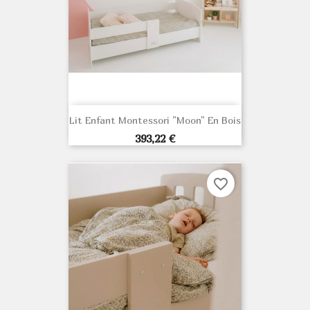
Lit Enfant Montessori "Moon" En Bois
Prix
393,22 €
favorite_border