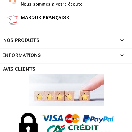
sécurité.
Nous sommes à votre écoute
Un lit au sol pour plus d’autonomie et
MARQUE FRANÇAISE
de sécurité
Le
lit au sol
est une des bases du
mobilier
Montessori
. En supprimant la hauteur inutile, on

NOS PRODUITS
limite les chutes, on encourage la mobilité et on
respecte le rythme de développement de l’enfant.

INFORMATIONS
Un bébé qui rampe peut aller s’allonger dans son lit
tout seul. Un tout-petit qui se réveille tôt peut se
AVIS CLIENTS
lever sans hurler pour qu’on vienne le chercher.
Résultat : moins de stress, plus de fluidité, pour
l’enfant comme pour les parents.
À quel âge installer un lit cabane
Montessori ?
On peut proposer un lit cabane Montessori dès
12
mois
, lorsque l’enfant commence à se déplacer seul.
Certains parents font la transition dès que le lit à
barreaux devient un obstacle ou que l’enfant devient