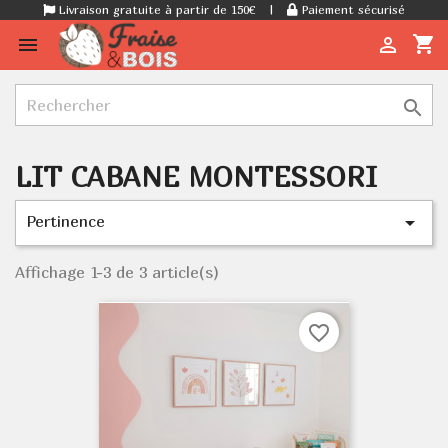
Livraison gratuite à partir de 150€
|
Paiement sécurisé
shopping_cart



LIT CABANE MONTESSORI
Pertinence

Affichage 1-3 de 3 article(s)
favorite_border