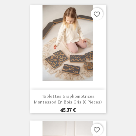
favorite_border
Tablettes Graphomotrices
Montessori En Bois Gris (6 Pièces)
Prix
45,37 €
favorite_border