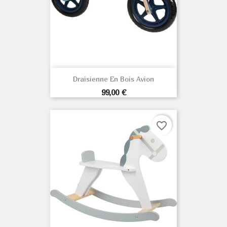
Draisienne En Bois Avion
Prix
99,00 €
favorite_border