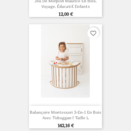
Jeu De Morpion Maurice En Bois,
Voyage, Éducatif, Enfants
Prix
12,00 €
favorite_border
Balançoire Montessori 3-En-1 En Bois
Avec Toboggan | Taille L
Prix
142,16 €