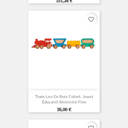
Prix
151,24 €
favorite_border
Train Leo En Bois Coloré, Jouet
Éducatif, Motricité Fine
Prix
35,00 €