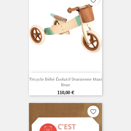
favorite_border
Tricycle Bébé Évolutif Draisienne Maxi
Brun
Prix
110,00 €
favorite_border