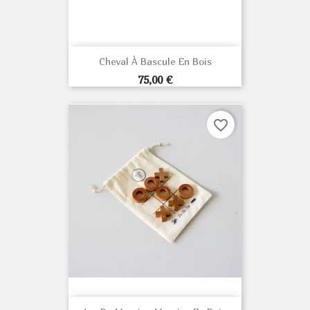
Cheval À Bascule En Bois
Prix
75,00 €
favorite_border