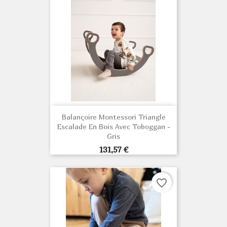
Balançoire Montessori Triangle
Escalade En Bois Avec Toboggan -
Gris
Prix
131,57 €
favorite_border