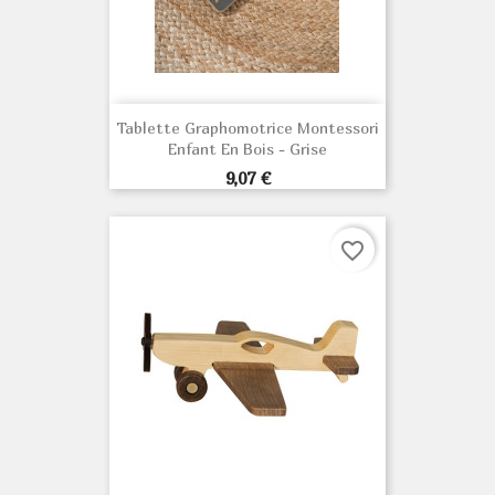
Tablette Graphomotrice Montessori
Enfant En Bois - Grise
Prix
9,07 €
favorite_border