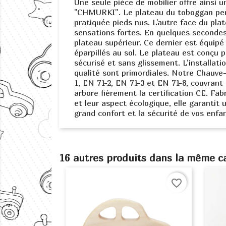
Une seule pièce de mobilier offre ainsi 
"CHMURKI". Le plateau du toboggan peut s
pratiquée pieds nus. L'autre face du pla
sensations fortes. En quelques seconde
plateau supérieur. Ce dernier est équipé 
éparpillés au sol. Le plateau est conçu 
sécurisé et sans glissement. L'installati
qualité sont primordiales. Notre Chauv
1, EN 71-2, EN 71-3 et EN 71-8, couvrant 
arbore fièrement la certification CE. Fa
et leur aspect écologique, elle garantit
grand confort et la sécurité de vos enfan
16 autres produits dans la même ca
favorite_border