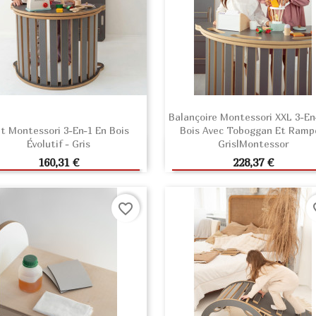
Balançoire Montessori XXL 3-En
t Montessori 3-En-1 En Bois
Bois Avec Toboggan Et Ramp
Évolutif - Gris
Gris|Montessor
AJOUTER AU PANIER
AJOUTER AU PANIE
Prix
Prix
160,31 €
228,37 €
favorite_border
fav