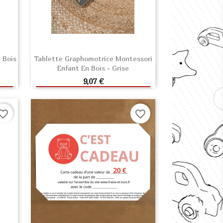
 Bois
Tablette Graphomotrice Montessori
Enfant En Bois - Grise
R
AJOUTER AU PANIER
Prix
9,07 €
orite_border
favorite_border