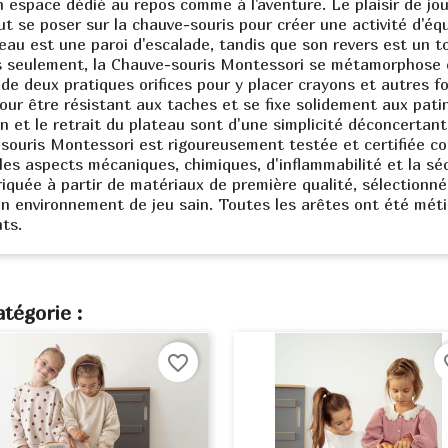
un espace dédié au repos comme à l'aventure. Le plaisir de jo
e poser sur la chauve-souris pour créer une activité d'équil
teau est une paroi d'escalade, tandis que son revers est un 
s seulement, la Chauve-souris Montessori se métamorphose e
de deux pratiques orifices pour y placer crayons et autres fou
pour être résistant aux taches et se fixe solidement aux pat
on et le retrait du plateau sont d'une simplicité déconcertant
e-souris Montessori est rigoureusement testée et certifiée
les aspects mécaniques, chimiques, d'inflammabilité et la séc
briquée à partir de matériaux de première qualité, sélectionn
 un environnement de jeu sain. Toutes les arêtes ont été mét
ts.
tégorie :
favorite_border
fav