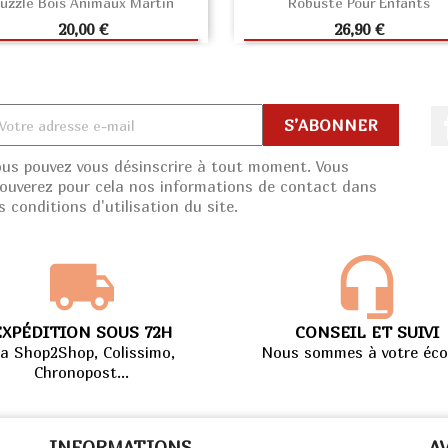
uzzle Bois Animaux Martin
Robuste Pour Enfants
AJOUTER AU PANIER
AJOUTER AU PANIE
Prix
Prix
20,00 €
26,90 €
ous pouvez vous désinscrire à tout moment. Vous
rouverez pour cela nos informations de contact dans
s conditions d'utilisation du site.
EXPÉDITION SOUS 72H
CONSEIL ET SUIVI
ia Shop2Shop, Colissimo,
Nous sommes à votre éco
Chronopost...
INFORMATIONS
A