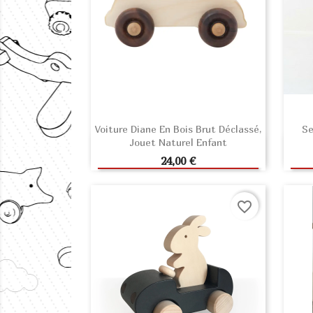
Voiture Diane En Bois Brut Déclassé,
Se
Jouet Naturel Enfant
AJOUTER AU PANIER
Prix
24,00 €
favorite_border