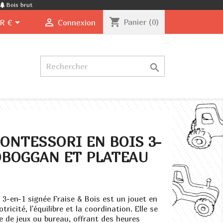
Bois brut
shopping_cart


Panier
(0)
R €
Connexion

ONTESSORI EN BOIS 3-
TOBOGGAN ET PLATEAU
3-en-1 signée Fraise & Bois est un jouet en
tricité, l'équilibre et la coordination. Elle se
e de jeux ou bureau, offrant des heures