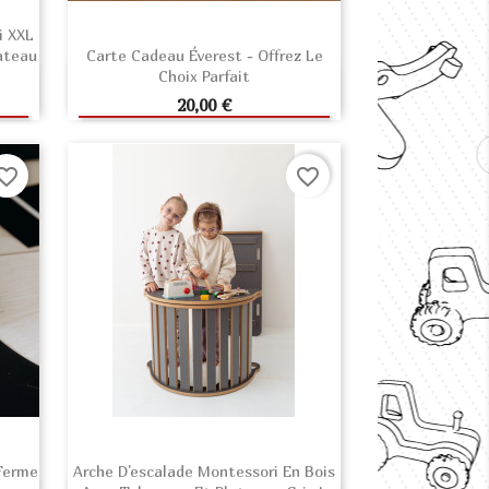
i XXL
ateau
Carte Cadeau Éverest - Offrez Le
Choix Parfait
R
AJOUTER AU PANIER
Prix
20,00 €
orite_border
favorite_border
 Ferme
Arche D'escalade Montessori En Bois