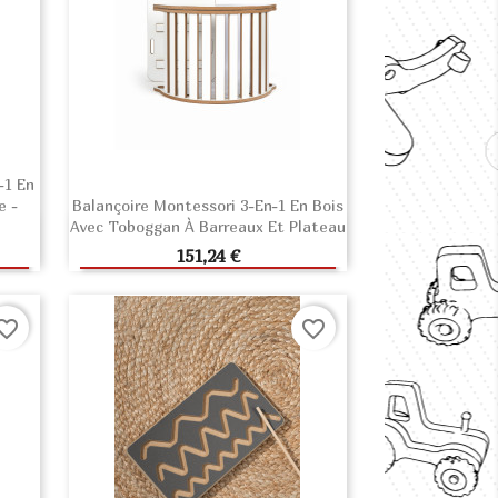
-1 En
e -
Balançoire Montessori 3-En-1 En Bois
Avec Toboggan À Barreaux Et Plateau
R
AJOUTER AU PANIER
Prix
151,24 €
orite_border
favorite_border