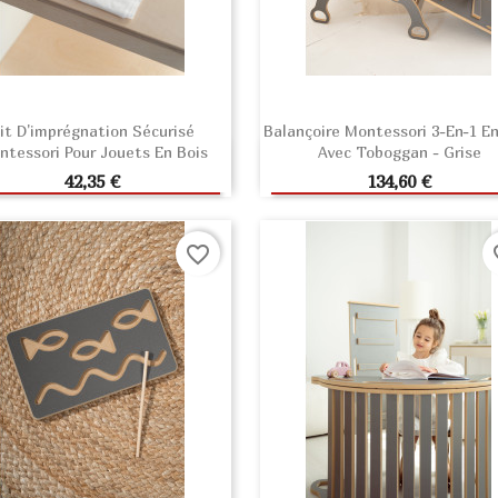
it D'imprégnation Sécurisé
Balançoire Montessori 3-En-1 En
ntessori Pour Jouets En Bois
Avec Toboggan - Grise
AJOUTER AU PANIER
AJOUTER AU PANIE
Prix
Prix
42,35 €
134,60 €
favorite_border
fav