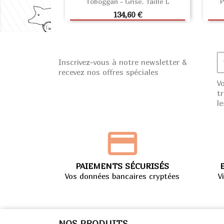
Toboggan - Grise, Taille L
P
AJOUTER AU PANIER
Prix
134,60 €
Inscrivez-vous à notre newsletter &
recevez nos offres spéciales
V
t
le
PAIEMENTS SÉCURISÉS
Vos données bancaires cryptées
V
NOS PRODUITS