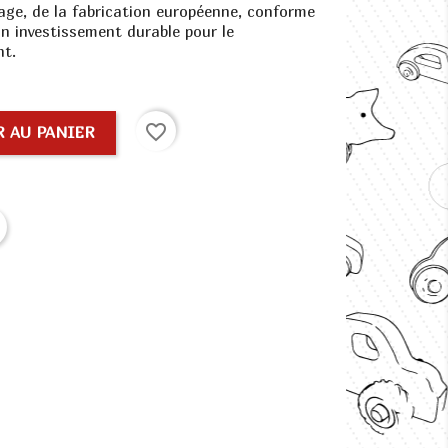
age, de la fabrication européenne, conforme
n investissement durable pour le
nt.
favorite_border
 AU PANIER