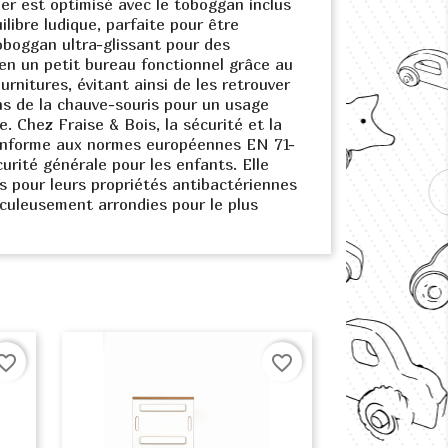
uer est optimisé avec le toboggan inclus
ibre ludique, parfaite pour être
toboggan ultra-glissant pour des
n un petit bureau fonctionnel grâce au
rnitures, évitant ainsi de les retrouver
ins de la chauve-souris pour un usage
e. Chez Fraise & Bois, la sécurité et la
 conforme aux normes européennes EN 71-
urité générale pour les enfants. Elle
és pour leurs propriétés antibactériennes
iculeusement arrondies pour le plus
orite_border
favorite_border