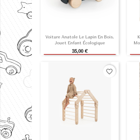
Voiture Anatole Le Lapin En Bois,
K
Jouet Enfant Écologique
Mo
AJOUTER AU PANIER
Prix
35,00 €
favorite_border