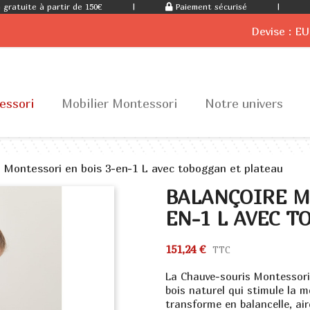
 gratuite à partir de 150€
|
Paiement sécurisé
|
Devise :
EU
essori
Mobilier Montessori
Notre univers
 Montessori en bois 3-en-1 L avec toboggan et plateau
BALANÇOIRE M
EN-1 L AVEC 
151,24 €
TTC
La Chauve-souris Montessori 
bois naturel qui stimule la mo
transforme en balancelle, air