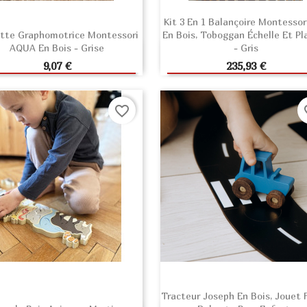
Kit 3 En 1 Balançoire Montessor
ette Graphomotrice Montessori
En Bois, Toboggan Échelle Et Pl
AQUA En Bois - Grise
- Gris
AJOUTER AU PANIER
AJOUTER AU PANIE
Prix
Prix
9,07 €
235,93 €
favorite_border
fav
Tracteur Joseph En Bois, Jouet