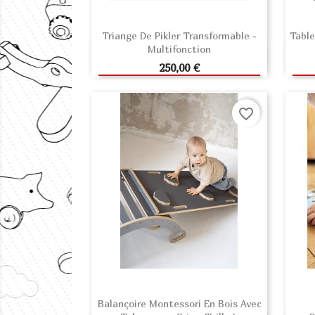
Triange De Pikler Transformable -
Tabl
Multifonction
AJOUTER AU PANIER
Prix
250,00 €
favorite_border
Balançoire Montessori En Bois Avec