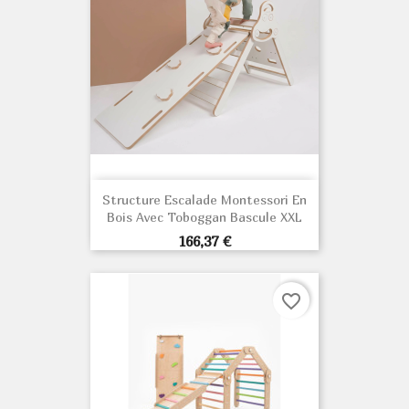
Structure Escalade Montessori En
Bois Avec Toboggan Bascule XXL
Prix
166,37 €
favorite_border