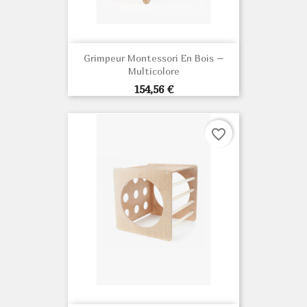
Grimpeur Montessori En Bois –
Multicolore
Prix
154,56 €
favorite_border