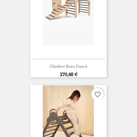
Climber Bois Foncé
Prix
270,48 €
favorite_border