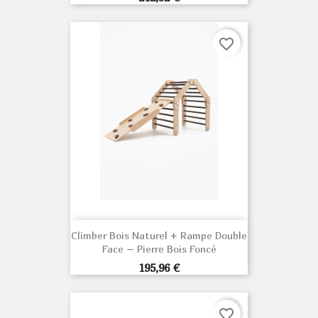
favorite_border
Climber Bois Naturel + Rampe Double
Face – Pierre Bois Foncé
Prix
195,96 €
favorite_border