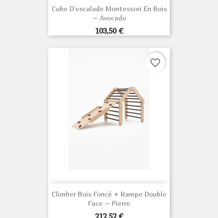
Cube D’escalade Montessori En Bois
– Avocado
Prix
103,50 €
favorite_border
Climber Bois Foncé + Rampe Double
Face – Pierre
Prix
212,52 €