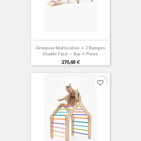
Grimpeur Multicolore + 2 Rampes
Double Face – Bar + Pierre
Prix
270,48 €
favorite_border