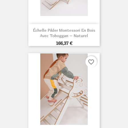
Échelle Pikler Montessori En Bois
Avec Toboggan – Naturel
Prix
166,37 €
favorite_border