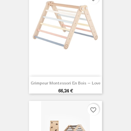
Grimpeur Montessori En Bois – Love
Prix
66,24 €
favorite_border