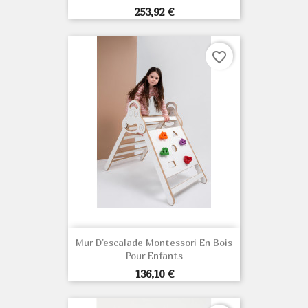
Prix
253,92 €
favorite_border
Mur D'escalade Montessori En Bois
Pour Enfants
Prix
136,10 €