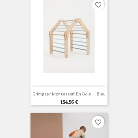
favorite_border
Grimpeur Montessori En Bois – Bleu
Prix
154,56 €
favorite_border