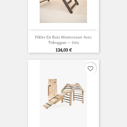
Pikler En Bois Montessori Avec
Toboggan – Gris
Prix
124,03 €
favorite_border