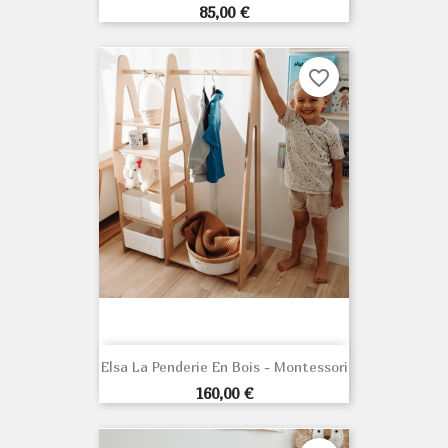
Prix
85,00 €
favorite_border
Elsa La Penderie En Bois - Montessori
Prix
160,00 €