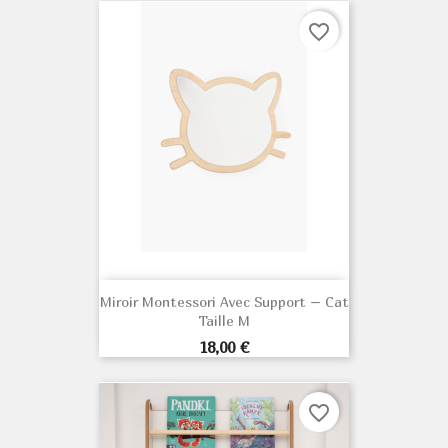
favorite_border
Miroir Montessori Avec Support – Cat
Taille M
Prix
18,00 €
favorite_border