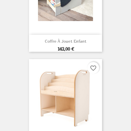
Coffre À Jouet Enfant
Prix
142,00 €
favorite_border