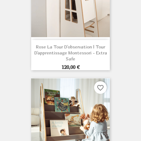
Rose La Tour D'observation | Tour
D'apprentissage Montessori - Extra
Safe
Prix
120,00 €
favorite_border