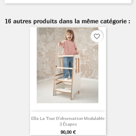
16 autres produits dans la même catégorie :
favorite_border
Ella La Tour D'observation Modulable
3 Étapes
Prix
90,00 €