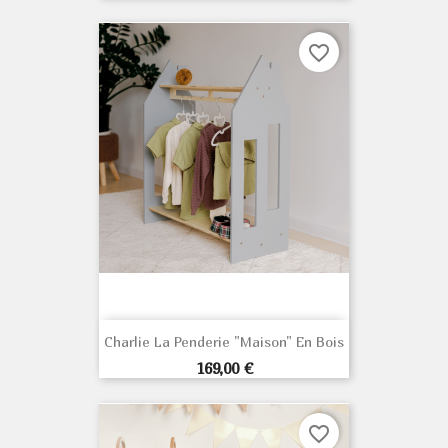
favorite_border
Charlie La Penderie "Maison" En Bois
Prix
169,00 €
favorite_border