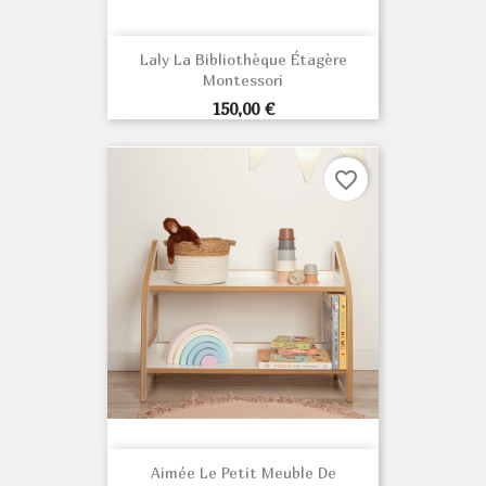
Laly La Bibliothèque Étagère
Montessori
Prix
150,00 €
favorite_border
Aimée Le Petit Meuble De