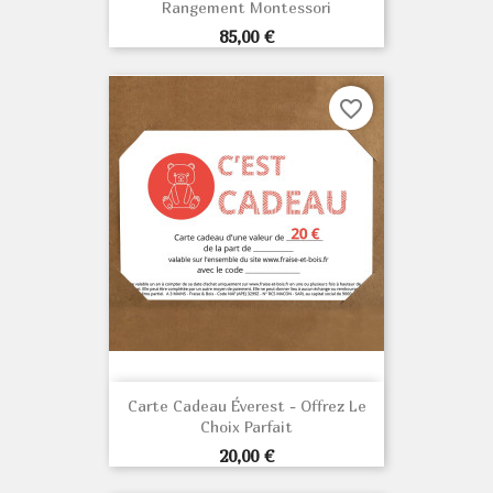
Rangement Montessori
Prix
85,00 €
favorite_border
Carte Cadeau Éverest - Offrez Le
Choix Parfait
Prix
20,00 €